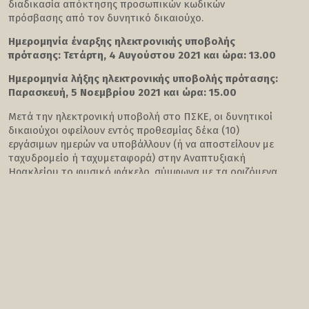
διαδικασία απόκτησης προσωπικών κωδικών
πρόσβασης από τον δυνητικό δικαιούχο.
Ημερομηνία έναρξης ηλεκτρονικής υποβολής
πρότασης: Τετάρτη, 4 Αυγούστου 2021 και ώρα: 13.00
Ημερομηνία λήξης ηλεκτρονικής υποβολής πρότασης:
Παρασκευή, 5 Νοεμβρίου 2021 και ώρα: 15.00
Μετά την ηλεκτρονική υποβολή στο ΠΣΚΕ, οι δυνητικοί
δικαιούχοι οφείλουν εντός προθεσμίας δέκα (10)
εργάσιμων ημερών να υποβάλλουν (ή να αποστείλουν με
ταχυδρομείο ή ταχυμεταφορά) στην Αναπτυξιακή
Ηρακλείου το φυσικό φάκελο, σύμφωνα με τα οριζόμενα
στην αναλυτική πρόσκληση.
Η πλήρης Πρόσκληση με τα Παραρτήματά της και όλο το
αναλυτικό πληροφοριακό υλικό, τίθεται στη διάθεση των
ενδιαφερομένων σε έντυπη και σε ηλεκτρονική μορφή,
είτε από τα γραφεία της Αναπτυξιακής Ηρακλείου στο
Τυμπάκι (Σαραντουλάκη & Χριστοδουλάκη γωνία), είτε
μέσω του διαδικτύου στην ιστοσελίδα,
εδώ
.
Για αναλυτικότερες πληροφορίες σχετικά με την υποβολή