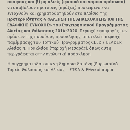
σκάφους και β) μη αλιείς (φυσικά και νομικά πρόσωπα)
να υποβάλουν προτάσεις (πράξεις) προκειμένου να
ενταχθούν και χρηματοδοτηθούν στο πλαίσιο της
Προτεραιότητας 4 «ΑΥΞΗΣΗ ΤΗΣ ΑΠΑΣΧΟΛΗΣΗΣ ΚΑΙ ΤΗΣ
ΕΔΑΦΙΚΗΣ ΣΥΝΟΧΗΣ» του Επιχειρησιακού Προγράμματος
Αλιείας και Θάλασσας 2014-2020
. Περιοχή εφαρμογής των
δράσεων της παρούσας πρόσκλησης, αποτελεί η περιοχή
παρέμβασης του Τοπικού Προγράμματος CLLD / LEADER
Αλιείας Ν. Ηρακλείου (περιοχή Μεσαράς), όπως αυτή
περιγράφεται στην αναλυτική πρόσκληση.
Η συγχρηματοδοτούμενη δημόσια δαπάνη (Ευρωπαϊκό
Ταμείο Θάλασσας και Αλιείας – ΕΤΘΑ & Εθνικοί πόροι –
Υπουργείο Αγροτικής Ανάπτυξης και Τροφίμων), που
διατίθεται για την ένταξη πράξεων με την παρούσα
πρόσκληση, ανέρχεται ενδεικτικά σε
1.769.500,00€
.
Δύναται να χρηματοδοτηθούν επενδύσεις για τη βελτίωση
της υγείας, της υγιεινής και της ασφάλειας των αλιέων, για
τη μείωση της εκπομπής των ρύπων των αλιευτικών
σκαφών και για υπηρεσίες αλιευτικού τουρισμού καθώς και
επενδύσεις στον τομέα της μεταποίησης αλιευτικών
προϊόντων και σε επιλεγμένους ΚΑΔ στον τομέα του
τουρισμού, της βιοτεχνίας, του εμπορίου, της εστίασης και