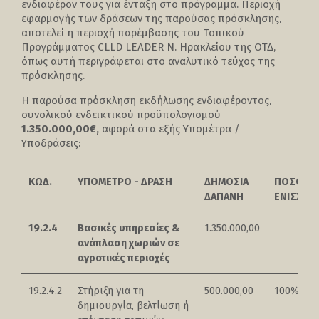
ενδιαφέρον τους για ένταξη στο πρόγραμμα.
Περιοχή
εφαρμογής
των δράσεων της παρούσας πρόσκλησης,
αποτελεί η περιοχή παρέμβασης του Τοπικού
Προγράμματος CLLD LEADER Ν. Ηρακλείου της ΟΤΔ,
όπως αυτή περιγράφεται στο αναλυτικό τεύχος της
πρόσκλησης.
Η παρούσα πρόσκληση εκδήλωσης ενδιαφέροντος,
συνολικού ενδεικτικού προϋπολογισμού
1.350.000,00€,
αφορά στα εξής Υπομέτρα /
Υποδράσεις:
ΚΩΔ.
ΥΠΟΜΕΤΡΟ - ΔΡΑΣΗ
ΔΗΜΟΣΙΑ
ΠΟΣΟΣΤ
ΔΑΠΑΝΗ
ΕΝΙΣΧΥΣ
19.2.4
Βασικές υπηρεσίες &
1.350.000,00
ανάπλαση χωριών σε
αγροτικές περιοχές
19.2.4.2
Στήριξη για τη
500.000,00
100%
δημιουργία, βελτίωση ή