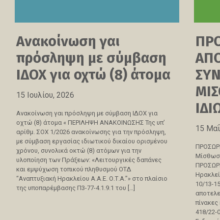
Ανακοίνωση γαι
ΠΡ
πρόσληψη με σύμβαση
ΑΠΟ
ΙΔΟΧ για οχτώ (8) άτομα
ΣΥ
ΜΙΣ
15 Ιουλίου, 2026
ΙΔΙ
Ανακοίνωση γαι πρόσληψη με σύμβαση ΙΔΟΧ για
οχτώ (8) άτομα « ΠΕΡΙΛΗΨΗ ΑΝΑΚΟΙΝΩΣΗΣ Της υπ’
15 Μαΐ
αρίθμ. ΣΟΧ 1/2026 ανακοίνωσης για την πρόσληψη,
με σύμβαση εργασίας ιδιωτικού δικαίου ορισμένου
ΠΡΟΣΩΡ
χρόνου, συνολικά οκτώ (8) ατόμων για την
Μίσθωση
υλοποίηση των Πράξεων: «Λειτουργικές δαπάνες
ΠΡΟΣΩΡΙ
και εμψύχωση τοπικού πληθυσμού ΟΤΔ
Ηρακλείο
“Αναπτυξιακή Ηρακλείου Α.Α.Ε. Ο.Τ.Α.”» στο πλαίσιο
10/13-1
της υποπαρέμβασης Π3-77-4.1.9.1 του […]
αποτελε
πίνακες
418/22-