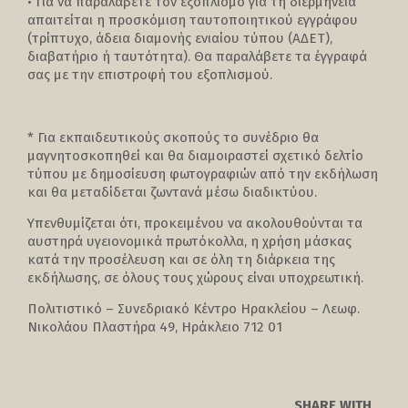
• Για να παραλάβετε τον εξοπλισμό για τη διερμηνεία
απαιτείται η προσκόμιση ταυτοποιητικού εγγράφου
(τρίπτυχο, άδεια διαμονής ενιαίου τύπου (ΑΔΕΤ),
διαβατήριο ή ταυτότητα). Θα παραλάβετε τα έγγραφά
σας με την επιστροφή του εξοπλισμού.
* Για εκπαιδευτικούς σκοπούς το συνέδριο θα
μαγνητοσκοπηθεί και θα διαμοιραστεί σχετικό δελτίο
τύπου με δημοσίευση φωτογραφιών από την εκδήλωση
και θα μεταδίδεται ζωντανά μέσω διαδικτύου.
Υπενθυμίζεται ότι, προκειμένου να ακολουθούνται τα
αυστηρά υγειονομικά πρωτόκολλα, η χρήση μάσκας
κατά την προσέλευση και σε όλη τη διάρκεια της
εκδήλωσης, σε όλους τους χώρους είναι υποχρεωτική.
Πολιτιστικό – Συνεδριακό Κέντρο Ηρακλείου – Λεωφ.
Νικολάου Πλαστήρα 49, Ηράκλειο 712 01
SHARE WITH