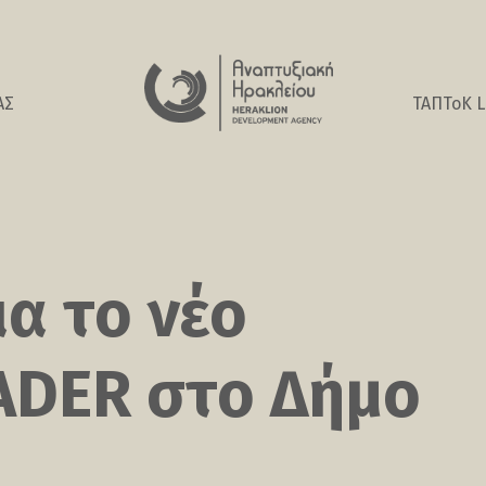
ΑΣ
ΤΑΠΤοK L
α το νέο
ADER στο Δήμο